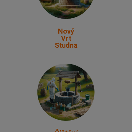
Nový
Vrt
Studna