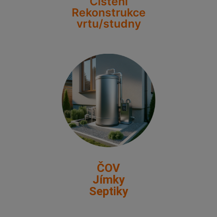
Čištění
Rekonstrukce
vrtu/studny
ČOV
Jímky
Septiky