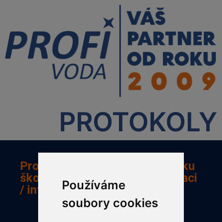
PROTOKOLY
Protokol a kontrolní list o vzniku
škody/ interní i externí reklamaci
Používáme
/ interní chyby
soubory cookies