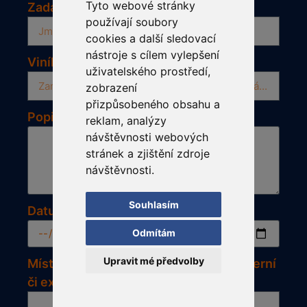
Tyto webové stránky
Zadavatel
používají soubory
cookies a další sledovací
nástroje s cílem vylepšení
Viník
uživatelského prostředí,
zobrazení
přizpůsobeného obsahu a
Popis události
reklam, analýzy
návštěvnosti webových
stránek a zjištění zdroje
návštěvnosti.
Souhlasím
Datum zjištění
Odmítám
Upravit mé předvolby
Místo zjištění škody/ interní chyby/ interní
či externí reklamace