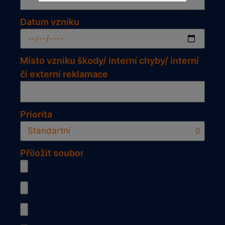
Datum vzniku
Místo vzniku škody/ interní chyby/ interní
či externí reklamace
Priorita
Přiložit soubor