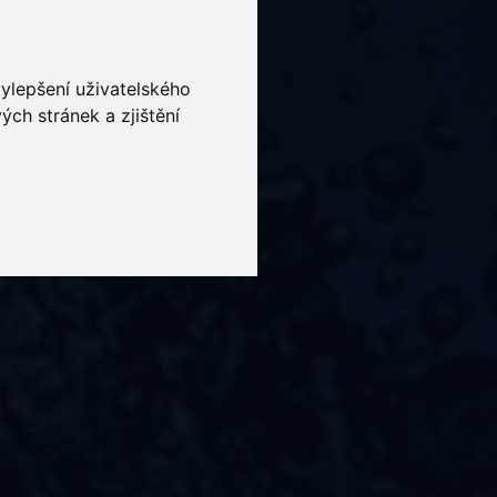
vylepšení uživatelského
ch stránek a zjištění