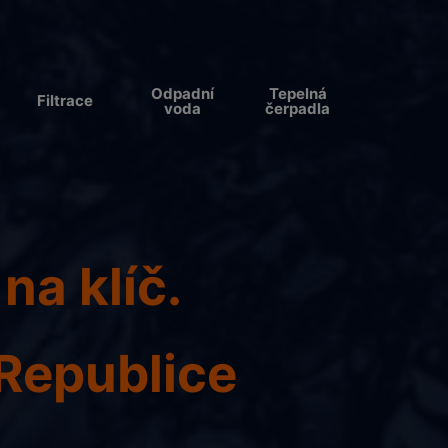
Odpadní
Tepelná
Filtrace
voda
čerpadla
u
na klíč.
Republice