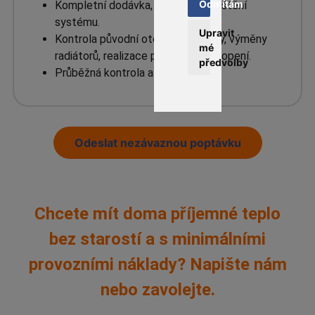
Odmítám
Kompletní dodávka, montáž a spuštění
systému.
Upravit
Kontrola původní otopné soustavy, výměny
mé
radiátorů, realizace podlahového topení.
předvolby
Průběžná kontrola a servis.
Odeslat nezávaznou poptávku
Chcete mít doma příjemné teplo
bez starostí a s minimálními
provozními náklady? Napište nám
nebo zavolejte.