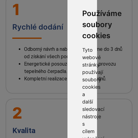
1
Používáme
soubory
Rychlé dodání
cookies
Odborný návrh a nabídku zpracujeme do 3 dnů
Tyto
od získání všech podkladů
webové
Energetické posouzení budoucího provozu
stránky
tepelného čerpadla.
používají
Kompletní realizace během 3-6 týdnů.
soubory
cookies
a
další
2
sledovací
nástroje
s
Kvalita
cílem