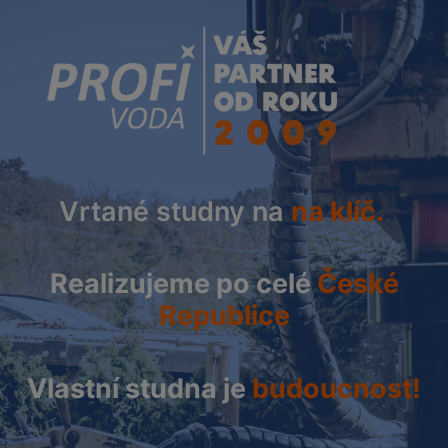
Vrtané studny na
na klíč.
Realizujeme po celé
České
Republice
Vlastní studna je
budoucnost!