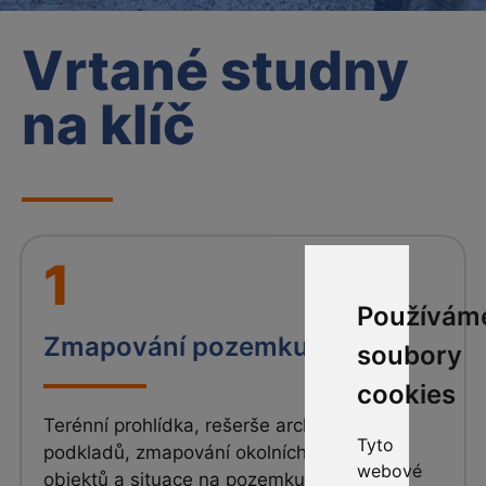
Vrtané studny
na klíč
1
Používám
Zmapování pozemku
soubory
cookies
Terénní prohlídka, rešerše archivních
Tyto
podkladů, zmapování okolních jímacích
webové
objektů a situace na pozemku s cílem