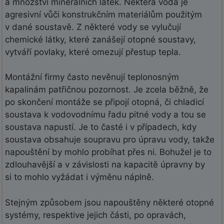
a množství minerálních látek. Některá voda je
agresivní vůči konstrukčním materiálům použitým
v dané soustavě. Z některé vody se vylučují
chemické látky, které zanášejí otopné soustavy,
vytváří povlaky, které omezují přestup tepla.
Montážní firmy často nevěnují teplonosným
kapalinám patřičnou pozornost. Je zcela běžně, že
po skončení montáže se připojí otopná, či chladicí
soustava k vodovodnímu řadu pitné vody a tou se
soustava napustí. Je to časté i v případech, kdy
soustava obsahuje soupravu pro úpravu vody, takže
napouštění by mohlo probíhat přes ni. Bohužel je to
zdlouhavější a v závislosti na kapacitě úpravny by
si to mohlo vyžádat i výměnu náplně.
Stejným způsobem jsou napouštěny některé otopné
systémy, respektive jejich části, po opravách,