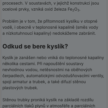
procesech. V soustavách, v jejichž konstrukci jsou
ocelové prvky, vzniká oxid železa Fe
O
.
2
3
Problém je v tom, že přítomnosti kyslíku v otopné
vodě, i obecně v teplonosné kapalině (směs vody
a nízkotuhnoucí kapaliny) nedokážeme zabránit.
Odkud se bere kyslík?
Kyslík je zanášen nebo vniká do teplonosné kapaliny
několika cestami. Při napouštění soustavy
nevhodnou vodou, netěsnostmi na oběhových
čerpadlech, automatickými odvzdušňovacími ventily,
spoji armatur a trubek, a také difuzí stěnou
plastových trubek.
Stěnou trubky proniká kyslík na základě rozdílu
parciálních tlaků plynů v atmosféře a parciálních