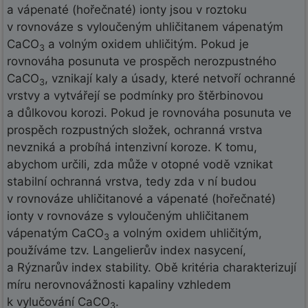
a vápenaté (hořečnaté) ionty jsou v roztoku
v rovnováze s vyloučeným uhličitanem vápenatým
CaCO
a volným oxidem uhličitým. Pokud je
3
rovnováha posunuta ve prospěch nerozpustného
CaCO
, vznikají kaly a úsady, které netvoří ochranné
3
vrstvy a vytvářejí se podmínky pro štěrbinovou
a důlkovou korozi. Pokud je rovnováha posunuta ve
prospěch rozpustných složek, ochranná vrstva
nevzniká a probíhá intenzivní koroze. K tomu,
abychom určili, zda může v otopné vodě vznikat
stabilní ochranná vrstva, tedy zda v ní budou
v rovnováze uhličitanové a vápenaté (hořečnaté)
ionty v rovnováze s vyloučeným uhličitanem
vápenatým CaCO
a volným oxidem uhličitým,
3
používáme tzv. Langelierův index nasycení,
a Rýznarův index stability. Obě kritéria charakterizují
míru nerovnovážnosti kapaliny vzhledem
k vylučování CaCO
.
3