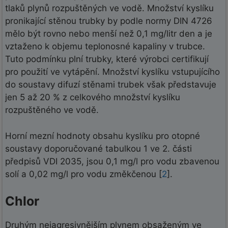
tlaků plynů rozpuštěných ve vodě. Množství kyslíku
pronikající stěnou trubky by podle normy DIN 4726
mělo být rovno nebo menší než 0,1 mg/litr den a je
vztaženo k objemu teplonosné kapaliny v trubce.
Tuto podmínku plní trubky, které výrobci certifikují
pro použití ve vytápění. Množství kyslíku vstupujícího
do soustavy difuzí stěnami trubek však představuje
jen 5 až 20 % z celkového množství kyslíku
rozpuštěného ve vodě.
Horní mezní hodnoty obsahu kyslíku pro otopné
soustavy doporučované tabulkou 1 ve 2. části
předpisů VDI 2035, jsou 0,1 mg/l pro vodu zbavenou
solí a 0,02 mg/l pro vodu změkčenou [
2
].
Chlor
Druhým nejagresivnějším plynem obsaženým ve