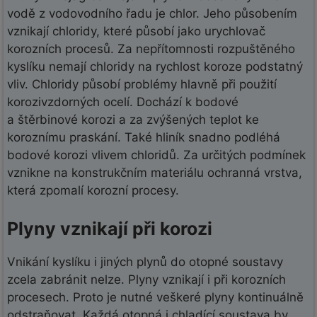
vodě z vodovodního řadu je chlor. Jeho působením
vznikají chloridy, které působí jako urychlovač
korozních procesů. Za nepřítomnosti rozpuštěného
kyslíku nemají chloridy na rychlost koroze podstatný
vliv. Chloridy působí problémy hlavně při použití
korozivzdorných ocelí. Dochází k bodové
a štěrbinové korozi a za zvýšených teplot ke
koroznímu praskání. Také hliník snadno podléhá
bodové korozi vlivem chloridů. Za určitých podmínek
vznikne na konstrukčním materiálu ochranná vrstva,
která zpomalí korozní procesy.
Plyny vznikají při korozi
Vnikání kyslíku i jiných plynů do otopné soustavy
zcela zabránit nelze. Plyny vznikají i při korozních
procesech. Proto je nutné veškeré plyny kontinuálně
odstraňovat. Každá otopná i chladící soustava by