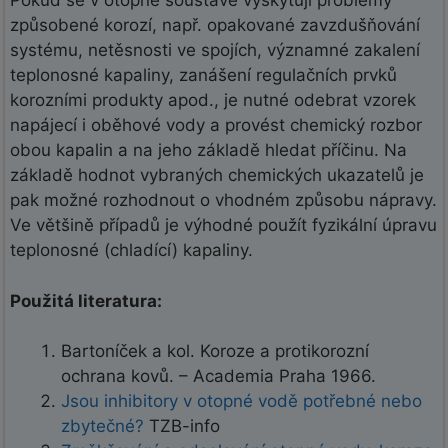
Pokud se v otopné soustavě vyskytují problémy
způsobené korozí, např. opakované zavzdušňování
systému, netěsnosti ve spojích, významné zakalení
teplonosné kapaliny, zanášení regulačních prvků
korozními produkty apod., je nutné odebrat vzorek
napájecí i oběhové vody a provést chemický rozbor
obou kapalin a na jeho základě hledat příčinu. Na
základě hodnot vybraných chemických ukazatelů je
pak možné rozhodnout o vhodném způsobu nápravy.
Ve většině případů je výhodné použít fyzikální úpravu
teplonosné (chladící) kapaliny.
Použitá literatura:
Bartoníček a kol. Koroze a protikorozní
ochrana kovů. – Academia Praha 1966.
Jsou inhibitory v otopné vodě potřebné nebo
zbytečné?
TZB-info