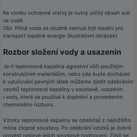
Ke vzniku ochranné vrstvy je nutný určitý obsah solí
ve vodě.
Obr. Pitná voda ze studně nemusí být ideální pro
transport tepelné energie (Ilustrativní obrázek)
Rozbor složení vody a usazenin
Je-li teplonosná kapalina agresivní vůči použitým
konstrukčním materiálům, nebo zda bude docházet
k vylučování pevných látek můžeme zjistit odebráním
vzorků teplonosné kapaliny v soustavě, usazenin
i vody, která se používá k doplnění a provedením
chemického rozboru.
Vzorky teplonosné kapaliny se odebírají z nejnižšího
místa otopné soustavy. Po odebrání vzorků je dobré
provést nejprve jejich smyslové hodnocení. Zjistí se,