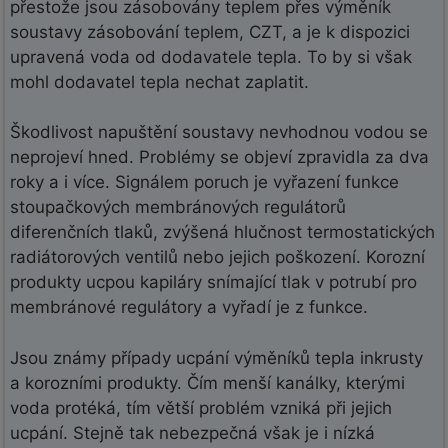
přestože jsou zásobovány teplem přes výměník
soustavy zásobování teplem, CZT, a je k dispozici
upravená voda od dodavatele tepla. To by si však
mohl dodavatel tepla nechat zaplatit.
Škodlivost napuštění soustavy nevhodnou vodou se
neprojeví hned. Problémy se objeví zpravidla za dva
roky a i více. Signálem poruch je vyřazení funkce
stoupačkových membránových regulátorů
diferenčních tlaků, zvýšená hlučnost termostatických
radiátorových ventilů nebo jejich poškození. Korozní
produkty ucpou kapiláry snímající tlak v potrubí pro
membránové regulátory a vyřadí je z funkce.
Jsou známy případy ucpání výměníků tepla inkrusty
a korozními produkty. Čím menší kanálky, kterými
voda protéká, tím větší problém vzniká při jejich
ucpání. Stejně tak nebezpečná však je i nízká