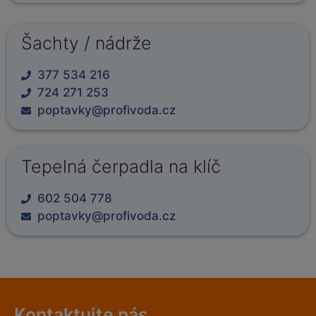
Šachty / nádrže
377 534 216
724 271 253
poptavky@profivoda.cz
Tepelná čerpadla na klíč
602 504 778
poptavky@profivoda.cz
Kontaktujte nás