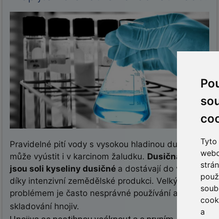
Po
so
co
Tyto
Pravidelné pití vody s vysokou hladinou dusičnanů
web
může vyústit i v karcinom žaludku.
Dusičnany
strá
jsou soli kyseliny dusičné
a dostávají do vody
použí
díky intenzivní zemědělské produkci. Velkým
soub
problémem je často nesprávné používání a
cook
skladování hnojiv.
a