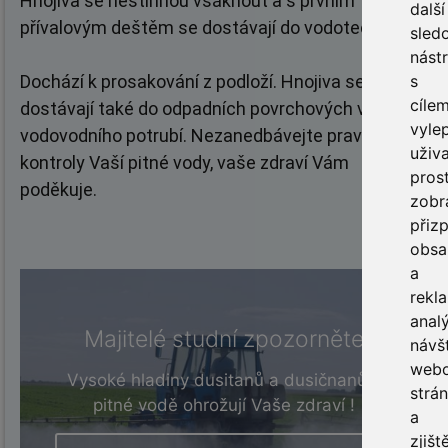
Hnojiva se nestihnou vsáknout a s prvním
další
přívalovým deštěm se dostávají do vodoteče.
sled
nást
s
Dochází k prosakování z podloží. Hnojiva se
cíle
dostávají také do odpadních povrchových vod a do
vyle
vodovodního potrubí.
Nezanedbávejte pravidelné
uživ
kontroly Vaší pitné vody, vaše zdraví Vám
prost
poděkuje.
zobr
přiz
obsa
a
rekl
anal
Majitelé studní zpozorněte
návš
web
Vysoké hladiny dusitanů a dusičnanů v
strá
pitné vodě ohrožují Vaše zdraví !
a
zjišt