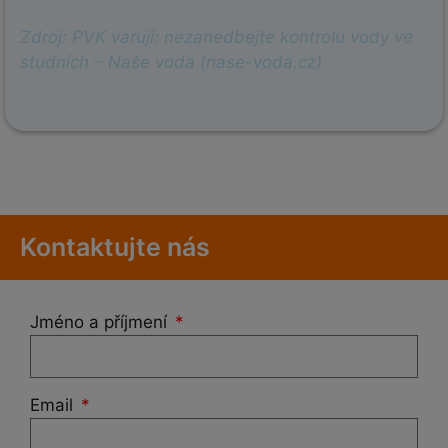
Zdroj: PVK varují: nezanedbejte kontrolu vody ve
studních – Naše voda (nase-voda.cz)
Kontaktujte nás
Jméno a příjmení
Email