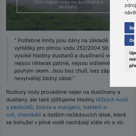
Chci rozbor vody na dusičnany a
zdro
dusitany
návš
So
" Potřebné limity jsou dány na základě
Od
vyhlášky pro pitnou vodu 252/2004 Sb. Projevy
Upr
vysoké hladiny dusitanů a dusičnanů ve vodě
mé
nejsou nikterak patrné, nejsou viditelné
př
pouhým okem. Jsou bez chuťi, bez zápachu a
nevytvářejí žádný zákal."
Rozbory vody provádíme nejen na dusičnany a
dusitany, ale také zjišťujeme hladiny
těžkých kovů
a pesticidů
,
železa a manganu
,
bakterií e-
coli
,
chemikálií
a dalších nežádoucích látek, které
se bohužel v pitné vodě nacházejí stále víc a víc.