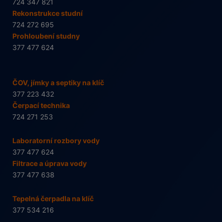
724 347 821
Rekonstrukce studní
724 272 695
Prohloubení studny
377 477 624
ČOV, jímky a septiky na klíč
377 223 432
Čerpací technika
724 271 253
Laboratorní rozbory vody
377 477 624
Filtrace a úprava vody
377 477 638
Tepelná čerpadla na klíč
377 534 216