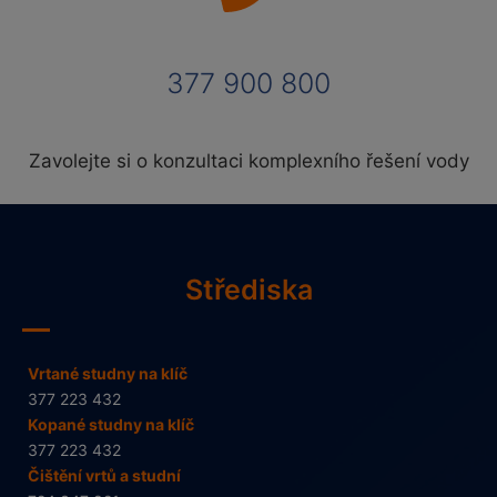
377 900 800
Zavolejte si o konzultaci komplexního řešení vody
Střediska
Vrtané studny na klíč
377 223 432
Kopané studny na klíč
377 223 432
Čištění vrtů a studní