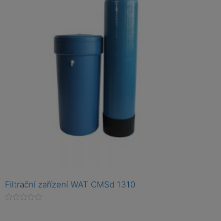
0
z
5
Filtrační zařízení WAT CMSd 1310
H
o