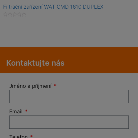
Filtrační zařízení WAT CMD 1610 DUPLEX
H
o
d
n
o
c
e
n
í
0
Kontaktujte nás
z
5
Jméno a příjmení
Email
Telefon