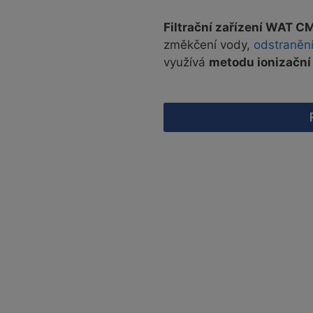
Filtrační zařízení WAT 
změkčení vody,
odstraněn
využívá
metodu ionizačn