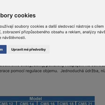
bory cookies
užívají soubory cookies a další sledovací nástroje s cílem
dí, zobrazení přizpůsobeného obsahu a reklam, analýzy ná
e návštěvnosti.
ám
Upravit mé předvolby
oda z proplachu obsahuje nižší koncentraci soli a je třeb
 soukromé chaty, domy, penziony i napojení na centr
erace pomocí regulace objemu. Jednoduchá údržba, nízk