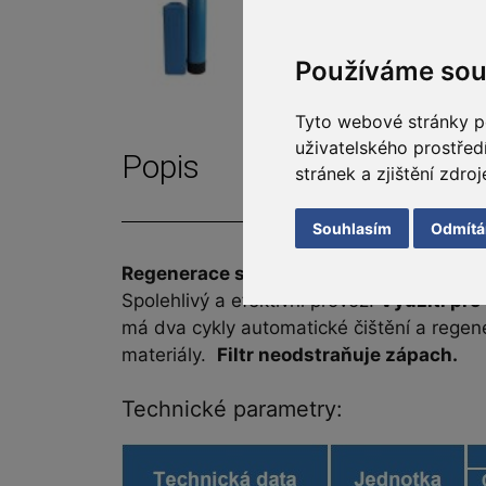
Používáme sou
Tyto webové stránky po
uživatelského prostře
Popis
stránek a zjištění zdroj
Souhlasím
Odmít
Regenerace solným roztokem (NaCl)
– v
Spolehlivý a efektivní provoz.
Využití pro
má dva cykly automatické čištění a regen
materiály.
Filtr neodstraňuje zápach.
Technické parametry: