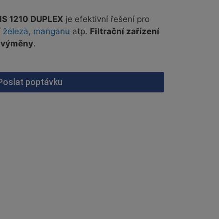
CMS 1210 DUPLEX
je efektivní řešení pro
í železa, manganu
atp.
Filtrační zařízení
í výměny
.
Poslat poptávku