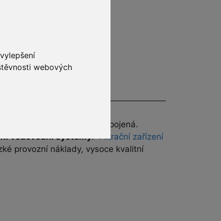
 vylepšení
vštěvnosti webových
a brát v potaz rizika s tím spojená.
ální vodovodní
systémy
.
Filtrační zařízení
é provozní náklady, vysoce kvalitní