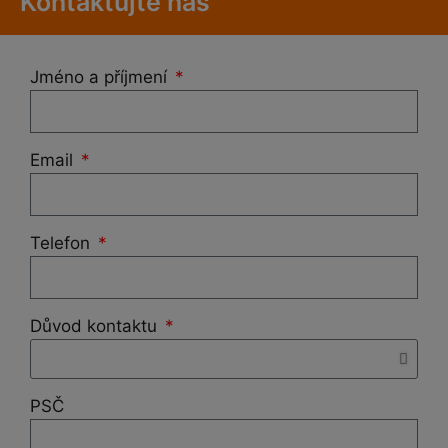
Kontaktujte nás
z
5
Jméno a příjmení
Email
Telefon
Důvod kontaktu
PSČ