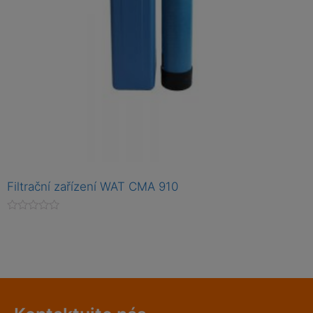
Filtrační zařízení WAT CMA 910
H
o
d
n
o
c
e
n
í
0