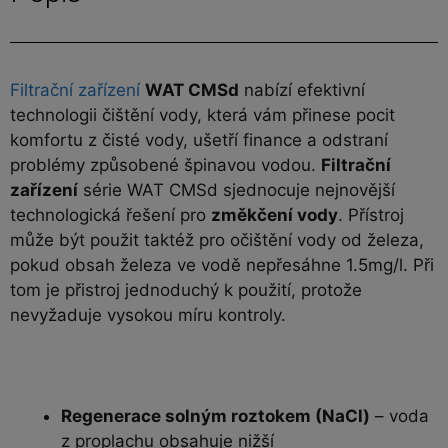
Filtrační zařízení
WAT CMSd
nabízí efektivní
technologii čištění vody, která vám přinese pocit
komfortu z čisté vody, ušetří finance a odstraní
problémy způsobené špinavou vodou.
Filtrační
zařízení
série WAT CMSd sjednocuje nejnovější
technologická řešení pro
změkčení vody
. Přístroj
může být použit taktéž pro očištění vody od železa,
pokud obsah železa ve vodě nepřesáhne 1.5mg/l. Při
tom je přistroj jednoduchý k použití, protože
nevyžaduje vysokou míru kontroly.
Regenerace solným roztokem (NaCl)
– voda
z proplachu obsahuje nižší