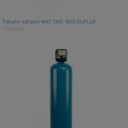
Filtrační zařízení WAT CMS 1610 DUPLEX
H
o
d
n
o
c
e
n
í
0
z
5