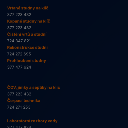
Vrtané studny na klíč
377 223 432
Kopané studny na klíč
377 223 432
Čištění vrtů a studní
724 347 821
Rekonstrukce studní
724 272 695
Prohloubení studny
377 477 624
ČOV, jímky a septiky na klíč
377 223 432
Čerpací technika
724 271 253
Laboratorní rozbory vody
377 477 624