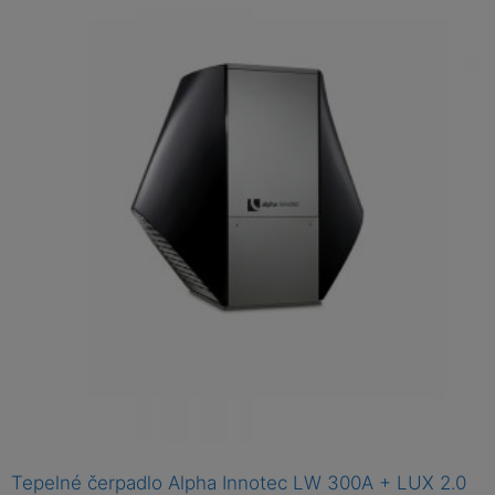
c
e
n
í
0
z
5
Tepelné čerpadlo Alpha Innotec LW 300A + LUX 2.0