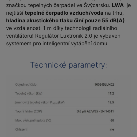
značkou tepelných čerpadel ve Švýcarsku.
LWA
je
nejtišší
tepelné čerpadlo vzduch/voda
na trhu,
hladina akustického tlaku činí pouze 55 dB(A)
ve vzdálenosti 1 m díky technologii radiálního
ventilátoru! Regulátor Luxtronik 2.0 je vybaven
systémem pro inteligentní vytápění domu.
Technické parametry: