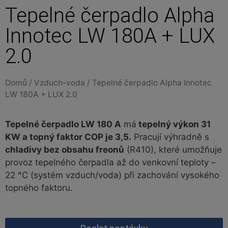
Tepelné čerpadlo Alpha
Innotec LW 180A + LUX
2.0
Domů
/
Vzduch-voda
/ Tepelné čerpadlo Alpha Innotec
LW 180A + LUX 2.0
Tepelné čerpadlo LW 180 A
má
tepelný výkon 31
KW a topný faktor COP je 3,5.
Pracují výhradně s
chladivy bez obsahu freonů
(R410), které umožňuje
provoz tepelného čerpadla až do venkovní teploty –
22 °C (systém vzduch/voda) při zachování vysokého
topného faktoru.