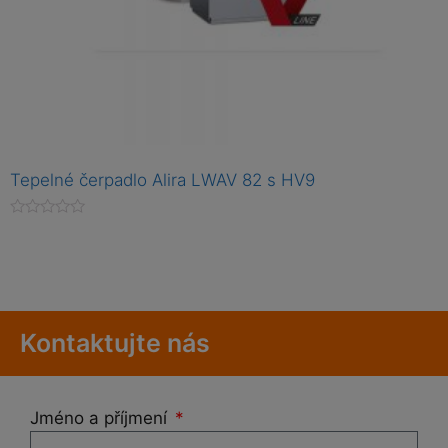
Tepelné čerpadlo Alira LWAV 82 s HV9
H
o
d
n
o
c
e
n
Kontaktujte nás
í
0
z
5
Jméno a příjmení