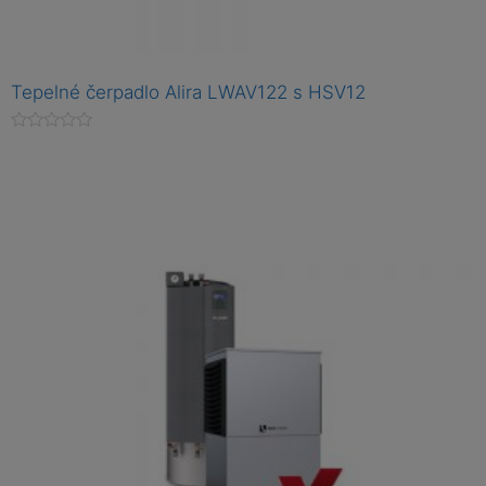
Tepelné čerpadlo Alira LWAV122 s HSV12
H
o
d
n
o
c
e
n
í
0
z
5