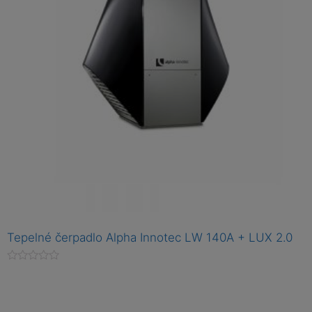
Tepelné čerpadlo Alpha Innotec LW 140A + LUX 2.0
H
o
d
n
o