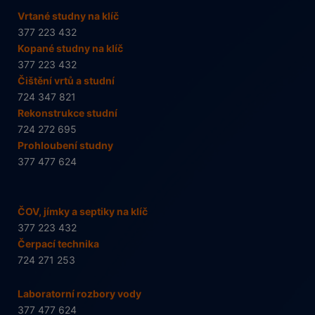
Vrtané studny na klíč
377 223 432
Kopané studny na klíč
377 223 432
Čištění vrtů a studní
724 347 821
Rekonstrukce studní
724 272 695
Prohloubení studny
377 477 624
ČOV, jímky a septiky na klíč
377 223 432
Čerpací technika
724 271 253
Laboratorní rozbory vody
377 477 624