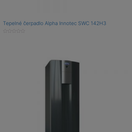
Tepelné čerpadlo Alpha Innotec SWC 142H3
H
o
d
n
o
c
e
n
í
0
z
5