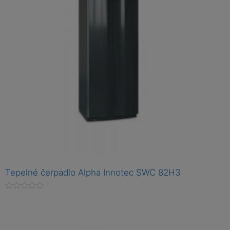
Tepelné čerpadlo Alpha Innotec SWC 82H3
H
o
d
n
o