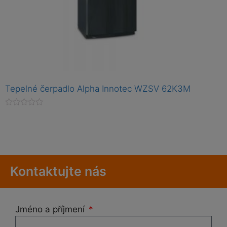
Tepelné čerpadlo Alpha Innotec WZSV 62K3M
H
o
d
n
o
c
e
n
Kontaktujte nás
í
0
z
5
Jméno a příjmení