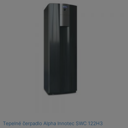
c
e
n
í
0
z
5
Tepelné čerpadlo Alpha Innotec SWC 122H3