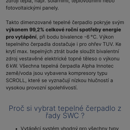
zdroji tepla, např. solárními, teplovodními nebo
fotovoltaickými panely.
Takto dimenzované tepelné čerpadlo pokryje svým
výkonem 99,2% celkové roční spotřeby energie
pro vytápění
, při bodu bivalence -6 °C. Výkon
tepelného čerpadla dostačuje i pro ohřev TUV. Ke
krytí max. tepelných ztrát bude sloužit bivalentní
zdroj vestavěné elektrické topné těleso o výkonu
6 kW. Všechna tepelná čerpadla Alpha Innotec
země/voda jsou vybavena kompresory typu
SCROLL, které se vyznačují nízkou hlučností a
vysokou provozní spolehlivostí.
Proč si vybrat tepelné čerpadlo z
řady SWC ?
Vytápěcí systém vhodný pro všechny typy