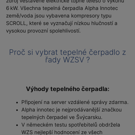
zdroj vestavěné elektrické topné těleso o výkonu
6 kW. Všechna tepelná čerpadla Alpha Innotec
země/voda jsou vybavena kompresory typu
SCROLL, které se vyznačují nízkou hlučností a
vysokou provozní spolehlivostí.
Proč si vybrat tepelné čerpadlo z
řady WZSV ?
Výhody tepelného čerpadla:
Připojení na server vzdálené správy zdarma.
Alpha innotec je nejprodávanější značkou
tepelných čerpadel ve Švýcarsku.
V německém testu spotřebitelů obdržela
WZS nejlepší hodnocení ze všech