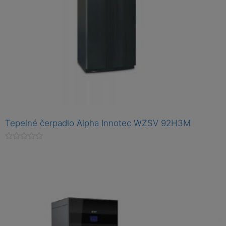
Tepelné čerpadlo Alpha Innotec WZSV 92H3M
H
o
d
n
o
c
e
n
í
0
z
5