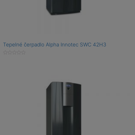
Tepelné čerpadlo Alpha Innotec SWC 42H3
H
o
d
n
o
c
e
n
í
0
z
5