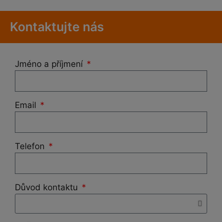
c
e
n
Kontaktujte nás
í
0
z
5
Jméno a příjmení
Email
Telefon
Důvod kontaktu