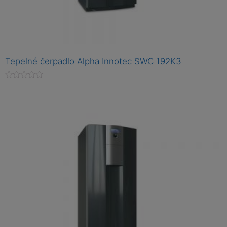
Tepelné čerpadlo Alpha Innotec SWC 192K3
H
o
d
n
o
c
e
n
í
0
z
5