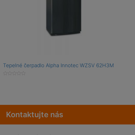
Tepelné čerpadlo Alpha Innotec WZSV 62H3M
H
o
d
n
o
c
e
n
Kontaktujte nás
í
0
z
5