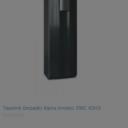
Tepelné čerpadlo Alpha Innotec SWC 42H3
H
o