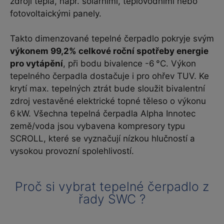
zdroji tepla, např. solárními, teplovodními nebo
fotovoltaickými panely.
Takto dimenzované tepelné čerpadlo pokryje svým
výkonem 99,2% celkové roční spotřeby energie
pro vytápění
, při bodu bivalence -6 °C. Výkon
tepelného čerpadla dostačuje i pro ohřev TUV. Ke
krytí max. tepelných ztrát bude sloužit bivalentní
zdroj vestavěné elektrické topné těleso o výkonu
6 kW. Všechna tepelná čerpadla Alpha Innotec
země/voda jsou vybavena kompresory typu
SCROLL, které se vyznačují nízkou hlučností a
vysokou provozní spolehlivostí.
Proč si vybrat tepelné čerpadlo z
řady SWC ?