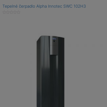
Tepelné čerpadlo Alpha Innotec SWC 102H3
H
o
d
n
o
c
e
n
í
0
z
5