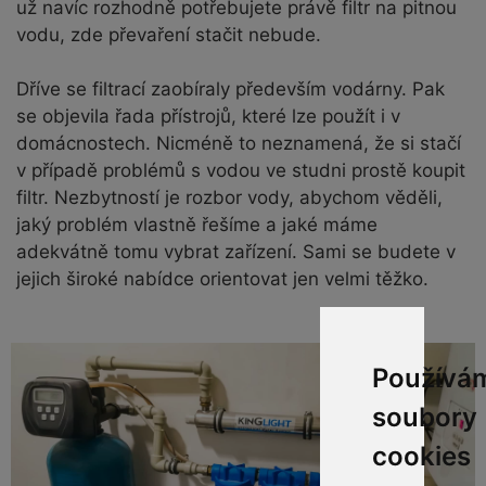
už navíc rozhodně potřebujete právě filtr na pitnou
vodu, zde převaření stačit nebude.
Dříve se filtrací zaobíraly především vodárny. Pak
se objevila řada přístrojů, které lze použít i v
domácnostech. Nicméně to neznamená, že si stačí
v případě problémů s vodou ve studni prostě koupit
filtr. Nezbytností je rozbor vody, abychom věděli,
jaký problém vlastně řešíme a jaké máme
adekvátně tomu vybrat zařízení. Sami se budete v
jejich široké nabídce orientovat jen velmi těžko.
Používá
soubory
cookies