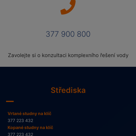
377 900 800
Zavolejte si o konzultaci komplexního řešení vody
Střediska
Vrtané studny na klíč
377 223 432
Kopané studny na klíč
377 223 432