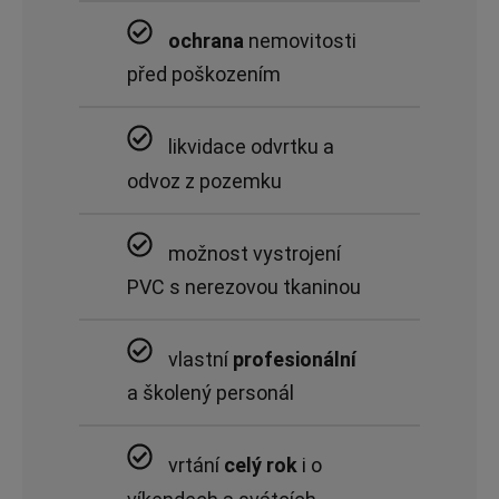
ochrana
nemovitosti
před poškozením
likvidace odvrtku a
odvoz z pozemku
možnost vystrojení
PVC s nerezovou tkaninou
vlastní
profesionální
a školený personál
vrtání
celý rok
i o