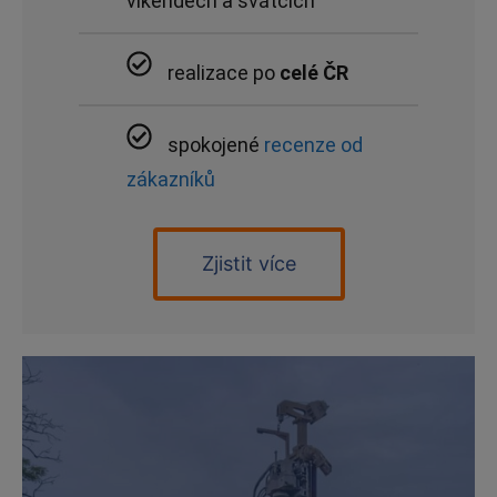
víkendech a svátcích
realizace po
celé ČR
spokojené
recenze od
zákazníků
Zjistit více