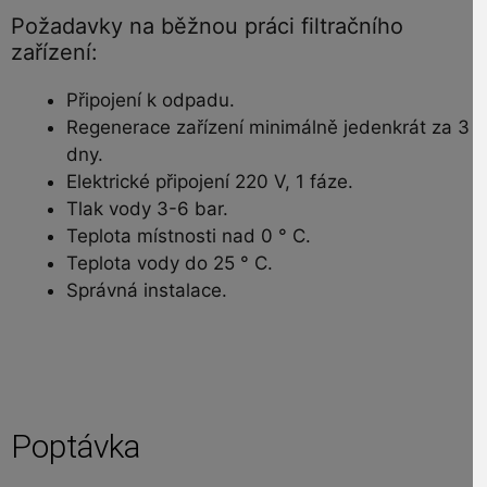
Požadavky na běžnou práci filtračního
zařízení:
Připojení k odpadu.
Regenerace zařízení minimálně jedenkrát za 3
dny.
Elektrické připojení 220 V, 1 fáze.
Tlak vody 3-6 bar.
Teplota místnosti nad 0 ° C.
Teplota vody do 25 ° C.
Správná instalace.
Poptávka