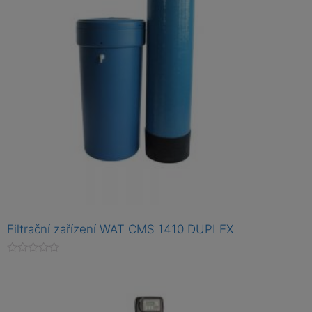
Filtrační zařízení WAT CMS 1410 DUPLEX
H
o
d
n
o
c