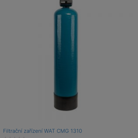
e
n
í
0
z
5
Filtrační zařízení WAT CMG 1310