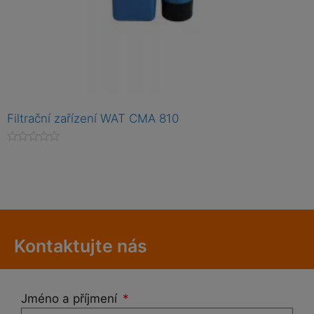
Filtrační zařízení WAT CMA 810
H
o
d
n
o
c
e
n
í
0
Kontaktujte nás
z
5
Jméno a příjmení