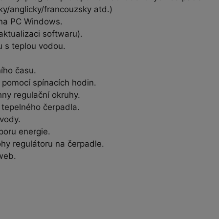
y/anglicky/francouzsky atd.)
t na PC Windows.
aktualizaci softwaru).
 s teplou vodou.
ního času.
pomocí spínacích hodin.
ny regulační okruhy.
u tepelného čerpadla.
 vody.
poru energie.
hy regulátoru na čerpadle.
web.