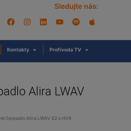
Sledujte nás:
Kontakty
Profivoda TV
padlo Alira LWAV
né čerpadlo Alira LWAV 82 s HV9