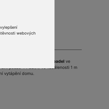
 vylepšení
vštěvnosti webových
ější značkou
tepelných čerpadel
ve
u činí pouze 44 dB(A) ve vzdálenosti 1 m
tní vytápění domu.