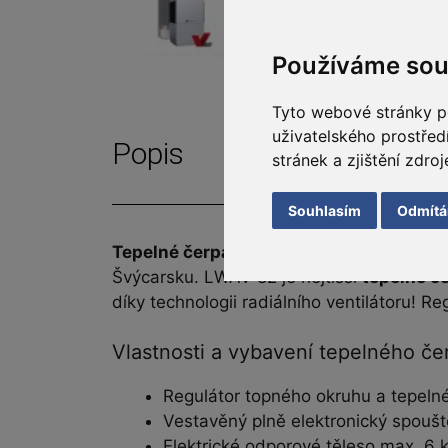
Používáme sou
Tyto webové stránky po
uživatelského prostře
Popis
stránek a zjištění zdroj
Souhlasím
Odmít
Tepelné čerpadlo
má připojení na server
Švýcarsku. LWAV 82 je nejtišší
tepelné č
díky technologii radiálního ventilátoru! R
Vlastnosti a vybavení tepelného če
Regulátor topného okruhu a tepelné
Vestavěný plně elektronický spouš
Elektrické odporové těleso max. 6 