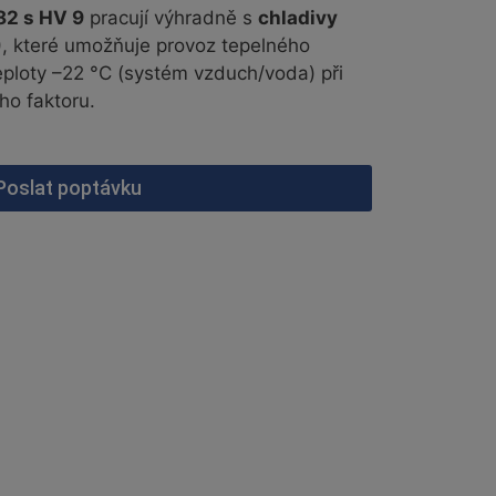
82 s HV 9
pracují výhradně s
chladivy
, které umožňuje provoz tepelného
eploty –22 °C (systém vzduch/voda) při
ho faktoru.
Poslat poptávku