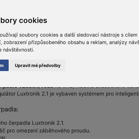
bory cookies
užívají soubory cookies a další sledovací nástroje s cílem
dí, zobrazení přizpůsobeného obsahu a reklam, analýzy ná
e návštěvnosti.
ám
Upravit mé předvolby
 vzdálené správy zdarma.
Alpha innotec
je nejprodávan
erpadlo
vzduch/voda
na trhu, hladina akustického tlak
egulátor Luxtronik 2.1 je vybaven systémem pro inteligen
rpadla:
ho čerpadla Luxtronik 2.1.
těč pro omezení záběhového proudu.
kW.