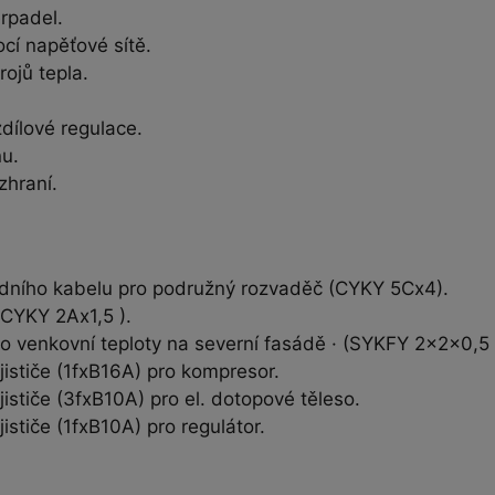
rpadel.
í napěťové sítě.
rojů tepla.
dílové regulace.
nu.
hraní.
vodního kabelu pro podružný rozvaděč (CYKY 5Cx4).
 CYKY 2Ax1,5 ).
lo venkovní teploty na severní fasádě · (SYKFY 2x2x0,
jističe (1fxB16A) pro kompresor.
jističe (3fxB10A) pro el. dotopové těleso.
jističe (1fxB10A) pro regulátor.