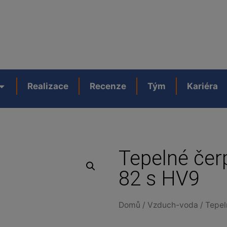
Realizace
Recenze
Tým
Kariéra
Tepelné čer
82 s HV9
Domů
/
Vzduch-voda
/ Tepel