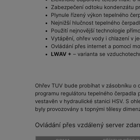
Zabezpečení odtoku kondenzátu pro
Plynule řízený výkon tepelného čerp
Nejnižší hlučnost tepelného čerpadla
Použití nejnovější technologie přímo
Vytápění, ohřev vody i chlazení v j
Ovládání přes internet a pomocí mob
LWAV +
– varianta se vzduchotechn
Ohřev TUV bude probíhat v zásobníku o o
programu regulátoru tepelného čerpadla pr
vestavěn v hydraulické stanici HSV. S oh
byly provozovány s topnými tělesy dimen
Ovládání přes vzdálený server zda