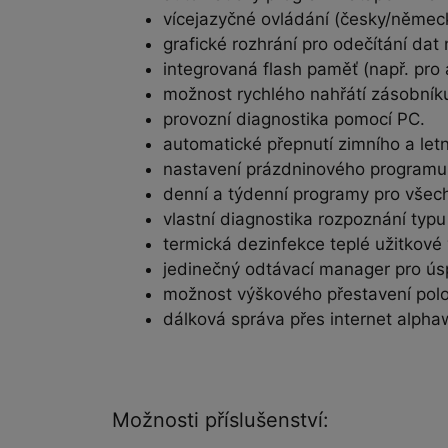
vícejazyčné ovládání (česky/německ
grafické rozhrání pro odečítání da
integrovaná flash paměť (např. pro 
možnost rychlého nahřátí zásobníku
provozní diagnostika pomocí PC.
automatické přepnutí zimního a let
nastavení prázdninového programu 
denní a týdenní programy pro všech
vlastní diagnostika rozpoznání typ
termická dezinfekce teplé užitkové
jedinečný odtávací manager pro ús
možnost výškového přestavení polo
dálková správa přes internet alpha
Možnosti příslušenství: