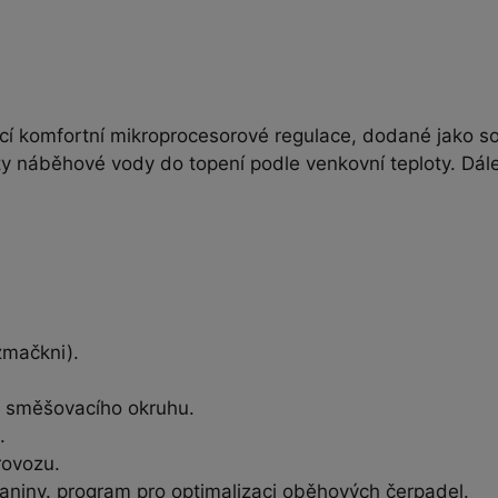
 komfortní mikroprocesorové regulace, dodané jako so
loty náběhové vody do topení podle venkovní teploty. Dá
 zmačkni).
1 směšovacího okruhu.
.
rovozu.
niny. program pro optimalizaci oběhových čerpadel.