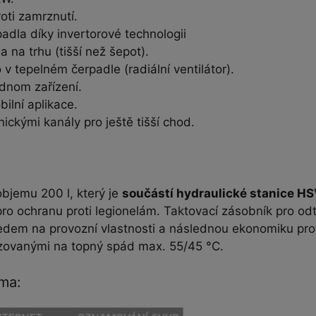
ti zamrznutí.
adla díky invertorové technologii
 na trhu (tišší než šepot).
 v tepelném čerpadle (radiální ventilátor).
ednom zařízení.
ilní aplikace.
ickými kanály pro ještě tišší chod.
bjemu 200 l, který je
součástí hydraulické stanice H
o ochranu proti legionelám. Taktovací zásobník pro odt
ledem na provozní vlastnosti a následnou ekonomiku pro
zovanými na topný spád max. 55/45 °C.
rma: