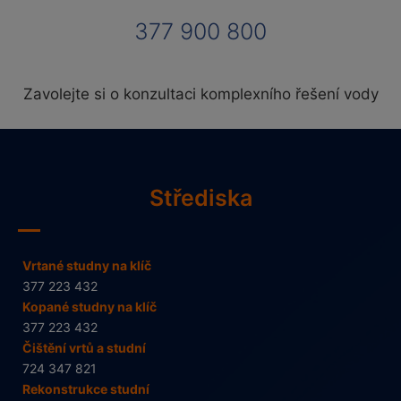
377 900 800
Zavolejte si o konzultaci komplexního řešení vody
Střediska
Vrtané studny na klíč
377 223 432
Kopané studny na klíč
377 223 432
Čištění vrtů a studní
724 347 821
Rekonstrukce studní