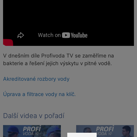
V dnešním díle Profivoda TV se zaměříme na
bakterie a řešení jejich výskytu v pitné vodě.
Akreditované rozbory vody
Úprava a filtrace vody na klíč.
Další videa v pořadí