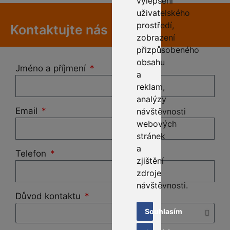
vylepšení
uživatelského
prostředí,
Kontaktujte nás
zobrazení
přizpůsobeného
obsahu
Jméno a příjmení
a
reklam,
analýzy
Email
návštěvnosti
webových
stránek
a
Telefon
zjištění
zdroje
návštěvnosti.
Důvod kontaktu
Souhlasím