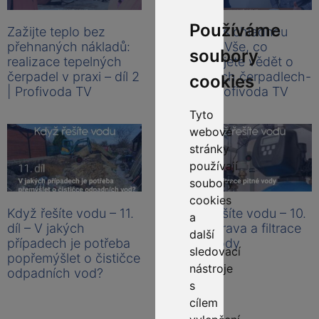
Používáme
Zažijte teplo bez
Šetřete s chladnou
přehnaných nákladů:
hlavou: Vše, co
soubory
realizace tepelných
potřebujete vědět o
čerpadel v praxi – díl 2
tepelných čerpadlech-
cookies
| Profivoda TV
díl 1 | Profivoda TV
Tyto
webové
stránky
používají
soubory
cookies
Když řešíte vodu – 11.
Když řešíte vodu – 10.
a
díl – V jakých
díl – Úprava a filtrace
další
případech je potřeba
pitné vody
sledovací
popřemýšlet o čističce
nástroje
odpadních vod?
s
cílem