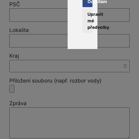
Odmítám
PSČ
Upravit
mé
předvolby
Lokalita
Kraj
Přiložení souboru (např. rozbor vody)
Zpráva