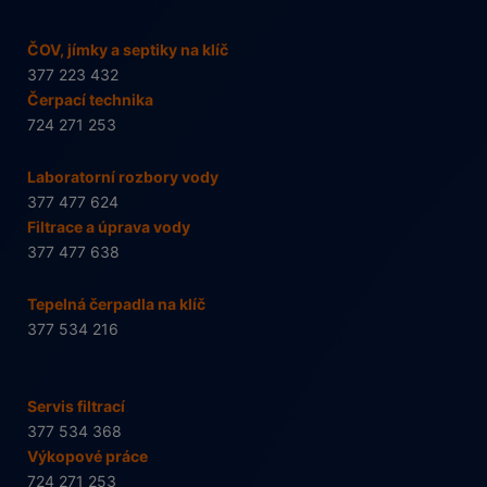
ČOV, jímky a septiky na klíč
377 223 432
Čerpací technika
724 271 253
Laboratorní rozbory vody
377 477 624
Filtrace a úprava vody
377 477 638
Tepelná čerpadla na klíč
377 534 216
Servis filtrací
377 534 368
Výkopové práce
724 271 253