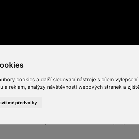
ookies
ubory cookies a další sledovací nástroje s cílem vylepšení 
a reklam, analýzy návštěvnosti webových stránek a zjiště
avit mé předvolby
e to se stavebním povolením ke stavbě čistírny odpadní