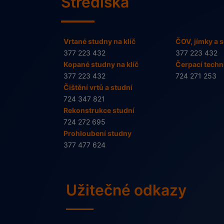
Střediska
Vrtané studny na klíč
ČOV, jímky a s
377 223 432
377 223 432
Kopané studny na klíč
Čerpací techn
377 223 432
724 271 253
Čištění vrtů a studní
724 347 821
Rekonstrukce studní
724 272 695
Prohloubení studny
377 477 624
Užitečné odkazy