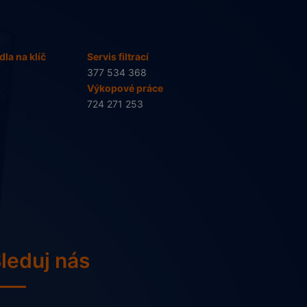
la na klíč
Servis filtrací
377 534 368
Výkopové práce
724 271 253
leduj nás