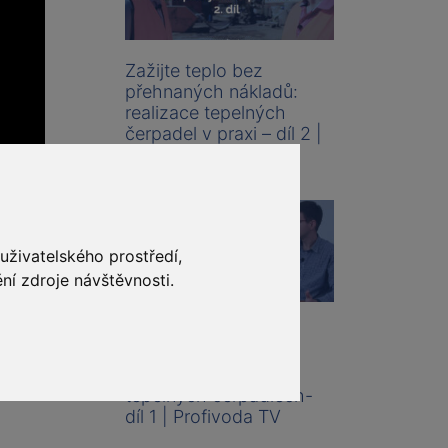
Zažijte teplo bez
přehnaných nákladů:
realizace tepelných
čerpadel v praxi – díl 2 |
Profivoda TV
uživatelského prostředí,
ní zdroje návštěvnosti.
Šetřete s chladnou
hlavou: Vše, co
potřebujete vědět o
ch
tepelných čerpadlech-
díl 1 | Profivoda TV