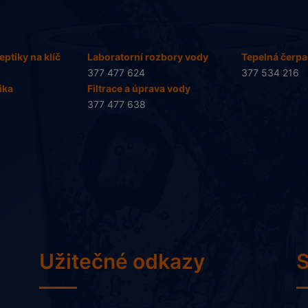
eptiky na klíč
Laboratorní rozbory vody
Tepelná čerpad
377 477 624
377 534 216
ika
Filtrace a úprava vody
377 477 638
Užitečné odkazy
S