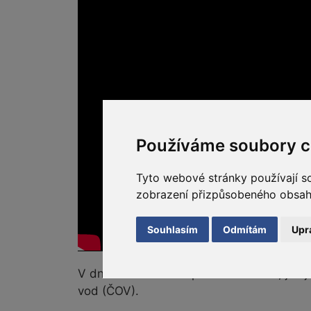
Používáme soubory c
Tyto webové stránky používají so
zobrazení přizpůsobeného obsahu 
Souhlasím
Odmítám
Upr
V dnešním videu se podíváme na to, jak j
vod (ČOV).