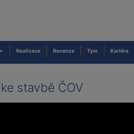
Realizace
Recenze
Tým
Kariéra
í ke stavbě ČOV