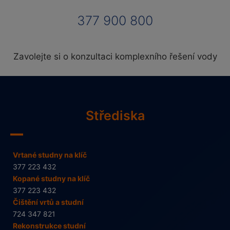
377 900 800
Zavolejte si o konzultaci komplexního řešení vody
Střediska
Vrtané studny na klíč
377 223 432
Kopané studny na klíč
377 223 432
Čištění vrtů a studní
724 347 821
Rekonstrukce studní