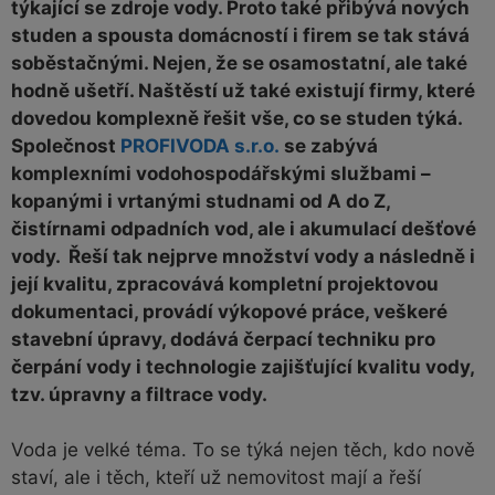
týkající se zdroje vody. Proto také přibývá nových
studen a spousta domácností i firem se tak stává
soběstačnými. Nejen, že se osamostatní, ale také
hodně ušetří. Naštěstí už také existují firmy, které
dovedou komplexně řešit vše, co se studen týká.
Společnost
PROFIVODA s.r.o.
se zabývá
komplexními vodohospodářskými službami –
kopanými i vrtanými studnami od A do Z,
čistírnami odpadních vod, ale i akumulací dešťové
vody. Řeší tak nejprve množství vody a následně i
její kvalitu, zpracovává kompletní projektovou
dokumentaci, provádí výkopové práce, veškeré
stavební úpravy, dodává čerpací techniku pro
čerpání vody i technologie zajišťující kvalitu vody,
tzv. úpravny a filtrace vody.
Voda je velké téma. To se týká nejen těch, kdo nově
staví, ale i těch, kteří už nemovitost mají a řeší