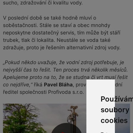
sucho, zdražování či kvalitu vody.
V poslední době se také hodně mluví o
soběstačnosti. Stále se staví a obec mnohdy
neposkytne dostatečný servis, tím může být stáří
trubek, tlak či lokalita. Neustále se voda také
zdražuje, proto je řešením alternativní zdroj vody.
„Pokud někdo uvažuje, že vodní zdroj potřebuje, je
nejvyšší čas to řešit. Ten proces trvá několik měsíců.
Apelujeme proto na to, že se studna či vrt musí řešit
co nejdříve,“
říká
Pavel Bláha
, provozně-obchodní
ředitel společnosti Profivoda s.r.o.
Používá
soubory
cookies