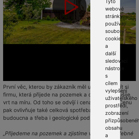
Tyto
webové
stránky
používají
soubory
cookies
a
další
sledovací
nástroje
s
cílem
První věc, kterou by zákazník měl udělat, je najít si
vylepšení
firmu, která přijede na pozemek a doslova mu ušije
uživatelského
vrt na míru. Od toho se odvíjí i cena realizace. Cenu
prostředí,
pak ovlivňuje také celková spotřeba, výhled do
zobrazení
budoucna a třeba i geologické podloží.
přizpůsobené
obsahu
„Přijedeme na pozemek a zjistíme všechny potřebné
a