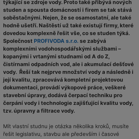
týkající se zdroje vody. Proto také přibývá nových
studen a spousta domácností i firem se tak stává
soběstačnými. Nejen, že se osamostatní, ale také
hodně ušetří. Naštěstí už také existují firmy, které
dovedou komplexně řešit vše, co se studen týká.
Společnost
PROFIVODA s.r.o.
se zabývá
komplexními vodohospodářskými službami –
kopanými i vrtanými studnami od A do Z,
čistírnami odpadních vod, ale i akumulací dešťové
vody. Řeší tak nejprve množství vody a následně i
její kvalitu, zpracovává kompletní projektovou
dokumentaci, provádí výkopové práce, veškeré
stavební úpravy, dodává čerpací techniku pro
čerpání vody i technologie zajišťující kvalitu vody,
tzv. úpravny a filtrace vody.
Mít vlastní studnu je otázka několika kroků, musíte
řešit legislativu, stavbu ale především i časové