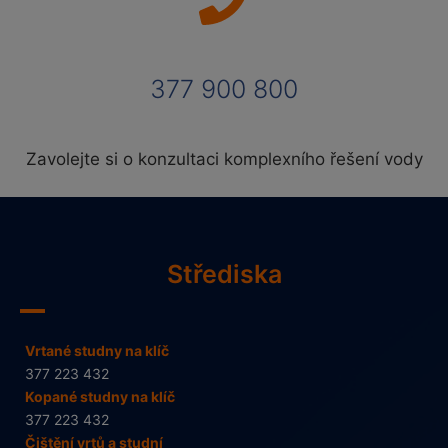
377 900 800
Zavolejte si o konzultaci komplexního řešení vody
Střediska
Vrtané studny na klíč
377 223 432
Kopané studny na klíč
377 223 432
Čištění vrtů a studní