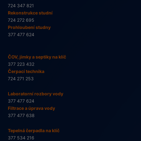
724 347 821
Rekonstrukce studní
724 272 695
Prohloubení studny
377 477 624
ČOV, jímky a septiky na klíč
377 223 432
Čerpací technika
724 271 253
Laboratorní rozbory vody
377 477 624
Filtrace a úprava vody
377 477 638
Tepelná čerpadla na klíč
377 534 216