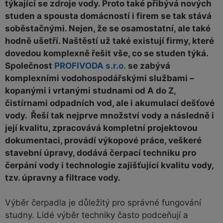
týkající se zdroje vody. Proto také přibývá nových
studen a spousta domácností i firem se tak stává
soběstačnými. Nejen, že se osamostatní, ale také
hodně ušetří. Naštěstí už také existují firmy, které
dovedou komplexně řešit vše, co se studen týká.
Společnost
PROFIVODA s.r.o.
se zabývá
komplexními vodohospodářskými službami –
kopanými i vrtanými studnami od A do Z,
čistírnami odpadních vod, ale i akumulací dešťové
vody. Řeší tak nejprve množství vody a následně i
její kvalitu, zpracovává kompletní projektovou
dokumentaci, provádí výkopové práce, veškeré
stavební úpravy, dodává čerpací techniku pro
čerpání vody i technologie zajišťující kvalitu vody,
tzv. úpravny a filtrace vody.
Výběr čerpadla je důležitý pro správné fungování
studny. Lidé výběr techniky často podceňují a