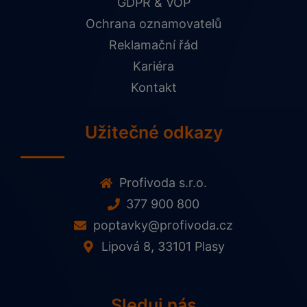
GDPR & VOP
Ochrana oznamovatelů
Reklamační řád
Kariéra
Kontakt
Užitečné odkazy
Profivoda s.r.o.
377 900 800
poptavky@profivoda.cz
Lipová 8, 33101 Plasy
Sleduj nás